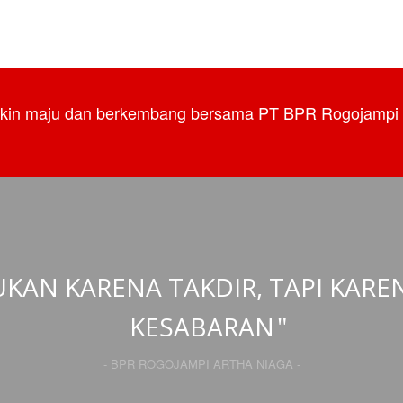
akin maju dan berkembang bersama PT BPR Rogojampi 
KAN KARENA TAKDIR, TAPI KAR
KESABARAN
- BPR ROGOJAMPI ARTHA NIAGA -